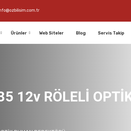
info@ozbilisim.com.tr
Ürünler
Web Siteler
Blog
Servis Takip
35 12v RÖLELİ OPT