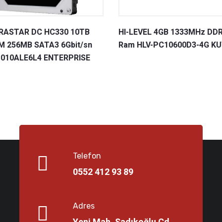
RASTAR DC HC330 10TB
HI-LEVEL 4GB 1333MHz DD
M 256MB SATA3 6Gbit/sn
Ram HLV-PC10600D3-4G K
010ALE6L4 ENTERPRISE
Telefon
0552 412 93 89
Adres