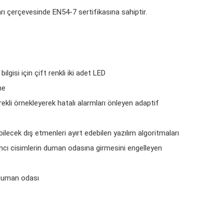
ı çerçevesinde EN54-7 sertifikasına sahiptir.
ilgisi için çift renkli iki adet LED
me
ekli örnekleyerek hatalı alarmları önleyen adaptif
bilecek dış etmenleri ayırt edebilen yazılım algoritmaları
ncı cisimlerin duman odasına girmesini engelleyen
 duman odası