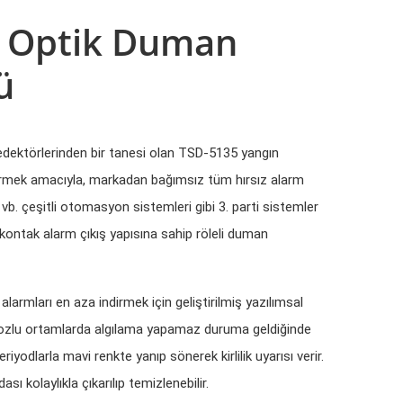
i Optik Duman
ü
dedektörlerinden bir tanesi olan TSD-5135 yangın
ermek amacıyla, markadan bağımsız tüm hırsız alarm
ri vb. çeşitli otomasyon sistemleri gibi 3. parti sistemler
 kontak alarm çıkış yapısına sahip röleli duman
alarmları en aza indirmek için geliştirilmiş yazılımsal
ı tozlu ortamlarda algılama yapamaz duruma geldiğinde
eriyodlarla mavi renkte yanıp sönerek kirlilik uyarısı verir.
sı kolaylıkla çıkarılıp temizlenebilir.