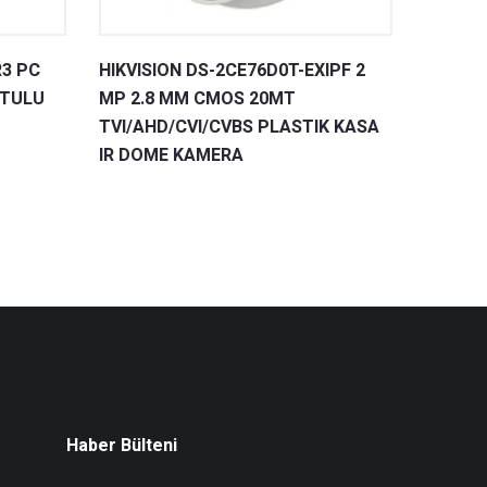
R3 PC
HIKVISION DS-2CE76D0T-EXIPF 2
UTULU
MP 2.8 MM CMOS 20MT
TVI/AHD/CVI/CVBS PLASTIK KASA
IR DOME KAMERA
Haber Bülteni