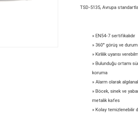
TSD-5135, Avrupa standartlar
» EN54-7 sertifikalıdır
» 360° görüş ve durum b
» Kirlilik uyarısı verebil
» Bulunduğu ortamı sür
koruma
» Alarm olarak algılana
» Böcek, sinek ve yaba
metalik kafes
» Kolay temizlenebilir