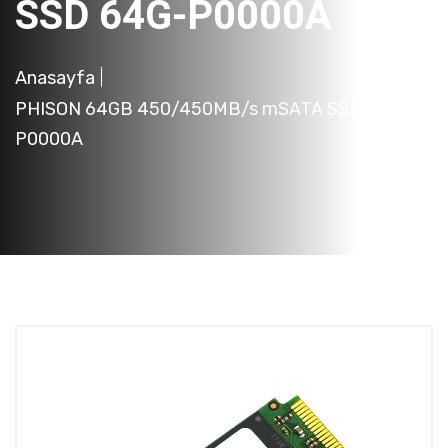
SSD 64G-P0000A
Anasayfa
PHISON 64GB 450/450MB/s mSATA SSD 64G-
P0000A