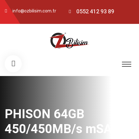
0552 412 93 89
info@ozbilisim.com.tr
PHISON 64GB
450/450MB/s mSATA