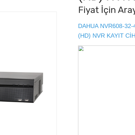
Fiyat İçin Ara
DAHUA NVR608-32-
(HD) NVR KAYIT Cİ