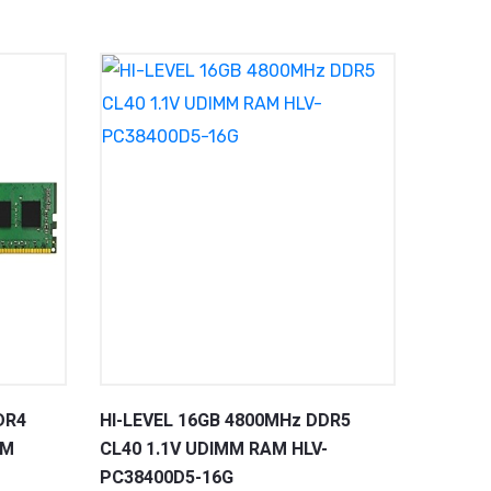
DR4
HI-LEVEL 16GB 4800MHz DDR5
AM
CL40 1.1V UDIMM RAM HLV-
PC38400D5-16G