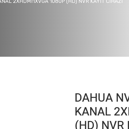
NAL 2XHDMI1XVGA 1080P (HD) NVR KAYIT CİHAZI
DAHUA NV
KANAL 2X
(HD) NVR 