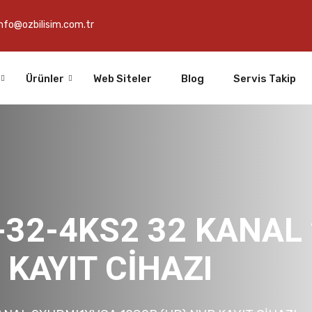
info@ozbilisim.com.tr
Ürünler
Web Siteler
Blog
Servis Takip
-32-4KS2 32 KANAL
 KAYIT CİHAZI