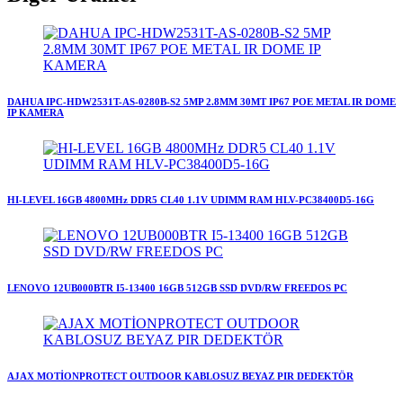
DAHUA IPC-HDW2531T-AS-0280B-S2 5MP 2.8MM 30MT IP67 POE METAL IR DOME
IP KAMERA
HI-LEVEL 16GB 4800MHz DDR5 CL40 1.1V UDIMM RAM HLV-PC38400D5-16G
LENOVO 12UB000BTR I5-13400 16GB 512GB SSD DVD/RW FREEDOS PC
AJAX MOTİONPROTECT OUTDOOR KABLOSUZ BEYAZ PIR DEDEKTÖR