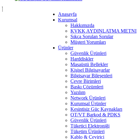
Anasayfa
Kurumsal
Hakkımızda
KVKK AYDINLATMA METNI
Sıkça Sorulan Sorular
Müşteri Yorumları
Ürünler
Güvenlik Ürünleri
Harddiskler
Masaüstü Bellekler
Kişisel Bilgisayarlar
Bilgisayar Bileşenleri
Çevre Birimleri
Baskı Çözümleri
Yazılım
Network Ürünleri
Kurumsal Ürünler
Kesintisiz Güç Kaynakları
OT/VT Barkod & PDKS
Güvenlik Ürünleri
Tüketici Elektroniği
Tüketim Ürünleri
Kablo & Çevirici