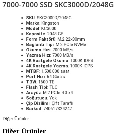
7000-7000 SSD SKC3000D/2048G
SKU
: SKC3000D/2048G
Marka
: Kingston
Model
: KC3000
Kapasite
: 2048 GB
Form Faktörü
: M.2 22x80mm
Bağlantı Tipi
: M.2 PCIe NVMe
Okuma Hızı
: 7000 MB/s
Yazma Hızı
: 7000 MB/s
4K Rastgele Okuma
: 1000K IOPS
4K Rastgele Yazma
: 1000K IOPS
MTBF
: 1.500.000 saat
Port Hızı
: 64 Gbit/s
TBW
: 1600 TB
Flash Tipi
: TLC
Arayüz
: M.2 PCIe 4.0 x4
Soğutucu
: Yok
Çip Dizilimi
: Çift Taraflı
Barkod
: 740617324242
Diğer Ürünler
Diğer Ürünler