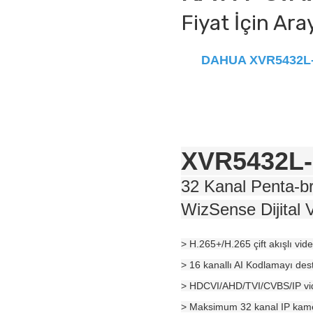
Fiyat İçin Ara
DAHUA XVR5432L-
XVR5432L-
32 Kanal Penta-
WizSense Dijital 
> H.265+/H.265 çift akışlı vide
> 16 kanallı AI Kodlamayı dest
> HDCVI/AHD/TVI/CVBS/IP video
> Maksimum 32 kanal IP kame