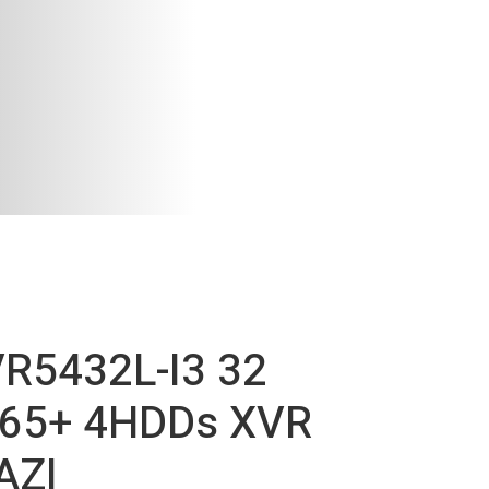
R5432L-I3 32
65+ 4HDDs XVR
AZI