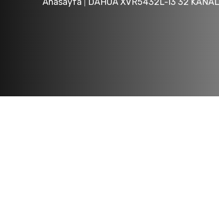
Anasayfa
DAHUA XVR5432L-I3 32 KANAL