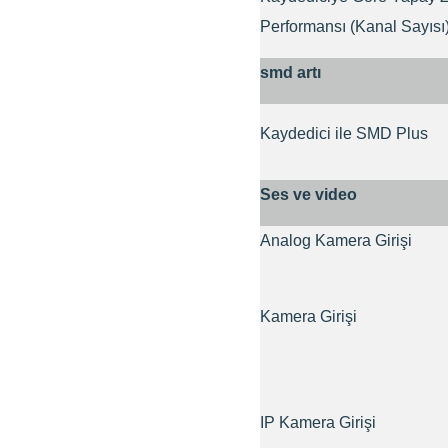
Performansı (Kanal Sayısı
smd artı
Kaydedici ile SMD Plus
Ses ve video
Analog Kamera Girişi
Kamera Girişi
IP Kamera Girişi