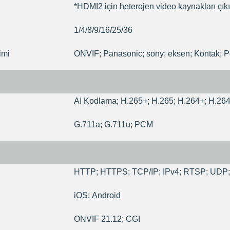
*HDMI2 için heterojen video kaynakları çıkışı
1/4/8/9/16/25/36
imi
ONVIF; Panasonic; sony; eksen; Kontak;
AI Kodlama; H.265+; H.265; H.264+; H.26
G.711a; G.711u; PCM
HTTP; HTTPS; TCP/IP; IPv4; RTSP; UD
iOS; Android
ONVIF 21.12; CGI