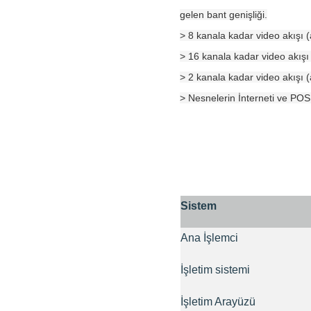
gelen bant genişliği.
> 8 kanala kadar video akışı 
> 16 kanala kadar video akışı
> 2 kanala kadar video akışı 
> Nesnelerin İnterneti ve POS i
Sistem
Ana İşlemci
İşletim sistemi
İşletim Arayüzü