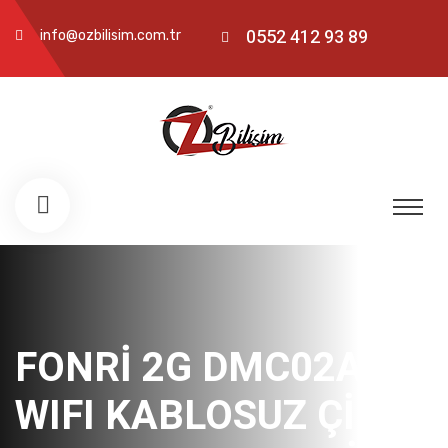
0552 412 93 89
info@ozbilisim.com.tr
FONRİ 2G DMC02A
WIFI KABLOSUZ ÇİFT