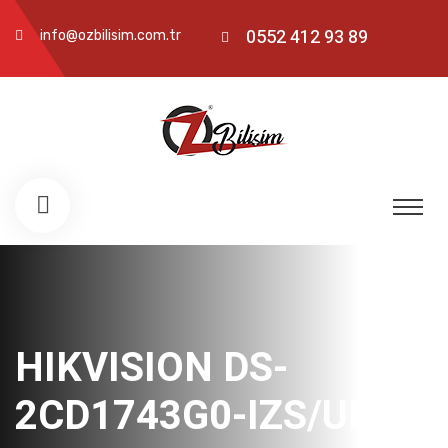
0552 412 93 89
info@ozbilisim.com.tr
HIKVISION DS-
2CD1743G0-IZS/UK