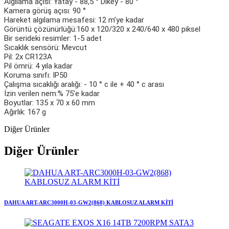
Algılama açısı: Yatay - 88,5 ° Dikey - 80 °
Kamera görüş açısı: 90 °
Hareket algılama mesafesi: 12 m’ye kadar
Görüntü çözünürlüğü:160 x 120/320 x 240/640 x 480 piksel
Bir serideki resimler: 1-5 adet
Sıcaklık sensörü: Mevcut
Pil: 2x CR123A
Pil ömrü: 4 yıla kadar
Koruma sınıfı: IP50
Çalışma sıcaklığı aralığı: - 10 ° c ile + 40 ° c arası
İzin verilen nem:% 75’e kadar
Boyutlar: 135 x 70 x 60 mm
Ağırlık: 167 g
Diğer Ürünler
Diğer Ürünler
DAHUA ART-ARC3000H-03-GW2(868) KABLOSUZ ALARM KİTİ