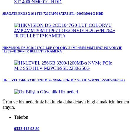
SEAGATE EXOS X16 14TB 7200RPM SATA3 ST14000NM001G HDD
HIKVISION DS-2CD1047G0-LUF COLORVU 4MP 4MM 30MT IP67 POE/ONVIF
H.265+/H.264+ IR BULLET IP KAMERA
HI-LEVEL 256GB 3300/1200MB/s NVMe PCIe M.2 SSD HLV-M2PCIeSSD2280/256G
Ürün ve hizmetlerimiz hakkında daha detaylı bilgi almak için hemen
arayın.
Telefon
0552 412 93 89