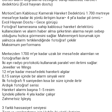
dedektörü (Evcil hayvan dostu)
MotionCam Kablosuz Kameralı Hareket Dedektörü 1.700 metreye
mesafeye kadar iki yönlü iletişim kurar• 4 yıl'a kadar pil ömrü •
Evcil Hayvan Dostu • Gece görüşü
Fotoğraf kamerasına sahip kablosuz hareket detektörü
kullanıcıların ve alarm haber alma şirketinin alarma neyin sebep
olduğunu hızlıca görmesini sağlar. Mahremiyeti korumak için
yalnızca alarm tetiklendiğinde fotoğraf çekilir
Maksimum performans
Merkezden 1700 m’ye kadar uzak bir mesafede alarmları ve
fotoğrafları iletir
İki ayrı radyo protokolü kullanarak paralel veri iletimi sağlar:
Jeweller ve Wings
12 m’ye kadar mesafedeki hareketi algılar
0,15 saniye içinde bir alarm sinyali verir
İlk fotoğrafı 9 saniyeden kısa bir süre içinde iletir
Ardışık fotoğraf serisi:
Hareket alarmı başına 1-5 resim
İçindeki pillerle 4 yıla kadar çalışır
Zahmetsiz İşleyiş
3 farklı hassasiyet seviyesi