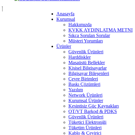
Anasayfa
Kurumsal
Hakkımızda
KVKK AYDINLATMA METNI
Sıkça Sorulan Sorular
Müşteri Yorumları
Ürünler
Güvenlik Ürünleri
Harddiskler
Masaüstü Bellekler
Kişisel Bilgisayarlar
Bilgisayar Bileşenleri
Çevre Birimleri
Baskı Çözümleri
Yazılım
Network Ürünleri
Kurumsal Ürünler
Kesintisiz Güç Kaynakları
OT/VT Barkod & PDKS
Güvenlik Ürünleri
Tüketici Elektroniği
Tüketim Ürünleri
Kablo & Çevirici