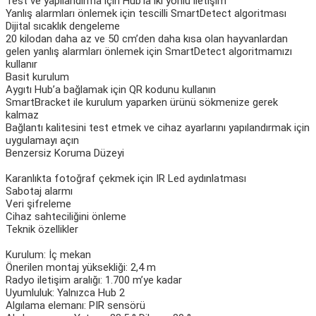
Test ve yapılandırma için Hub’la iki yönlü iletişim
Yanlış alarmları önlemek için tescilli SmartDetect algoritması
Dijital sıcaklık dengeleme
20 kilodan daha az ve 50 cm’den daha kısa olan hayvanlardan
gelen yanlış alarmları önlemek için SmartDetect algoritmamızı
kullanır
Basit kurulum
Aygıtı Hub’a bağlamak için QR kodunu kullanın
SmartBracket ile kurulum yaparken ürünü sökmenize gerek
kalmaz
Bağlantı kalitesini test etmek ve cihaz ayarlarını yapılandırmak için
uygulamayı açın
Benzersiz Koruma Düzeyi
Karanlıkta fotoğraf çekmek için IR Led aydınlatması
Sabotaj alarmı
Veri şifreleme
Cihaz sahteciliğini önleme
Teknik özellikler
Kurulum: İç mekan
Önerilen montaj yüksekliği: 2,4 m
Radyo iletişim aralığı: 1.700 m’ye kadar
Uyumluluk: Yalnızca Hub 2
Algılama elemanı: PIR sensörü