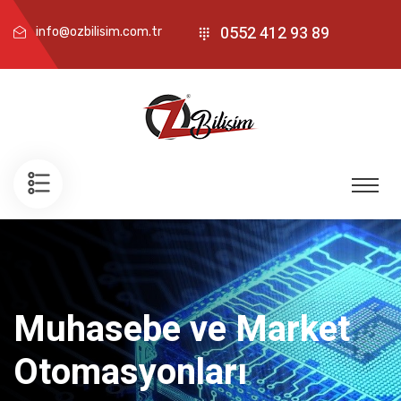
0552 412 93 89
info@ozbilisim.com.tr
Muhasebe ve Market
Otomasyonları