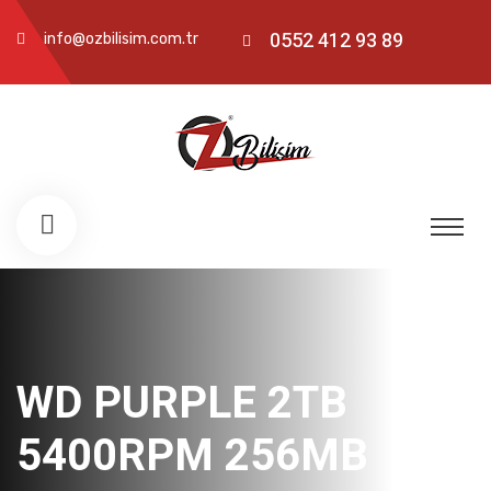
0552 412 93 89
info@ozbilisim.com.tr
WD PURPLE 2TB
5400RPM 256MB