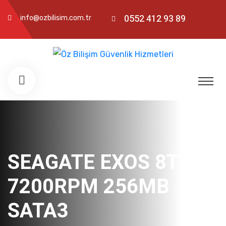
0552 412 93 89
info@ozbilisim.com.tr
SEAGATE EXOS 8TB
7200RPM 256MB
SATA3