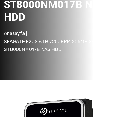
ST8000NM017B NAS
HDD
Anasayfa
SEAGATE EXOS 8TB 7200RPM 256MB SATA3
ST8000NM017B NAS HDD