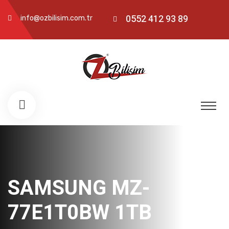
0552 412 93 89
info@ozbilisim.com.tr
SAMSUNG MZ-
77E1T0BW 1TB