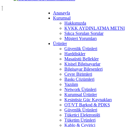
Anasayfa
Kurumsal
Hakkımızda
KVKK AYDINLATMA METNI
Sıkça Sorulan Sorular
Müşteri Yorumları
Ürünler
Güvenlik Ürünleri
Harddiskler
Masaüstü Bellekler
Kişisel Bilgisayarlar
Bilgisayar Bileşenleri
Çevre Birimleri
Baskı Çözümleri
Yazılım
Network Ürünleri
Kurumsal Ürünler
Kesintisiz Güç Kaynakları
OT/VT Barkod & PDKS
Güvenlik Ürünleri
Tüketici Elektroniği
Tüketim Ürünleri
Kablo & Çevirici