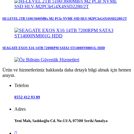
HI-LEVEL 2TB 5100/3600MB/s M2 PCIe NVME SSD HLV-M2PCIeG4X4SSD2280/2T
SEAGATE EXOS X16 14TB 7200RPM SATA3 ST14000NM001G HDD
Ürün ve hizmetlerimiz hakkında daha detaylı bilgi almak için hemen
arayın.
Telefon
0552 412 93 89
Adres
Yeni Mah, Sadıkoğlu Cd. No:13/A, 07500 Serik/Antalya