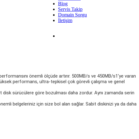
Blog
Servis Takip
Domain Sorgu
İletişim
n performansını önemli ölçüde artırır. 500MB/s ve 450MB/s1'ye varan
 yüksek performans, ultra-tepkisel çok görevli çalışma ve genel
abit disk sürücülere göre bozulması daha zordur. Aynı zamanda serin
li belgeleriniz için size bol alan sağlar. Sabit diskinizi ya da daha