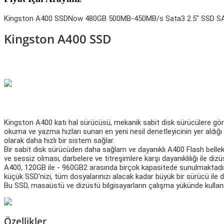
Kingston A400 SSDNow 480GB 500MB-450MB/s Sata3 2.5" SSD 
Kingston A400 SSD
Kingston A400 katı hal sürücüsü, mekanik sabit disk sürücülere gör
okuma ve yazma hızları sunan en yeni nesil denetleyicinin yer aldığ
olarak daha hızlı bir sistem sağlar.
Bir sabit disk sürücüden daha sağlam ve dayanıklı A400 Flash bellek
ve sessiz olması, darbelere ve titreşimlere karşı dayanıklılığı ile dizüs
A400, 120GB ile - 960GB2 arasında birçok kapasitede sunulmaktadır ve
küçük SSD'nizi, tüm dosyalarınızı alacak kadar büyük bir sürücü ile d
Bu SSD, masaüstü ve dizüstü bilgisayarların çalışma yükünde kullanı
Özellikler