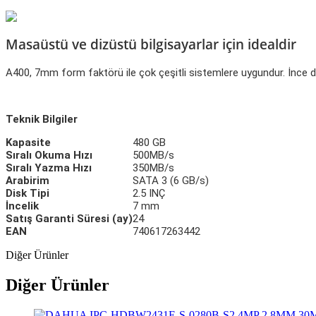
Masaüstü ve dizüstü bilgisayarlar için idealdir
A400, 7mm form faktörü ile çok çeşitli sistemlere uygundur. İnce dizüst
Teknik Bilgiler
Kapasite
480 GB
Sıralı Okuma Hızı
500MB/s
Sıralı Yazma Hızı
350MB/s
Arabirim
SATA 3 (6 GB/s)
Disk Tipi
2.5 INÇ
İncelik
7 mm
Satış Garanti Süresi (ay)
24
EAN
740617263442
Diğer Ürünler
Diğer Ürünler