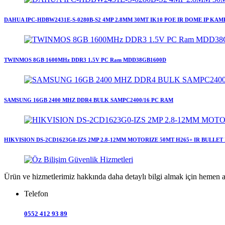
DAHUA IPC-HDBW2431E-S-0280B-S2 4MP 2.8MM 30MT IK10 POE IR DOME IP KA
TWINMOS 8GB 1600MHz DDR3 1.5V PC Ram MDD38GB1600D
SAMSUNG 16GB 2400 MHZ DDR4 BULK SAMPC2400/16 PC RAM
HIKVISION DS-2CD1623G0-IZS 2MP 2.8-12MM MOTORIZE 50MT H265+ IR BULLET
Ürün ve hizmetlerimiz hakkında daha detaylı bilgi almak için hemen a
Telefon
0552 412 93 89