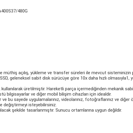
SA400S37/480G
e müthiş açılış, yükleme ve transfer süreleri ile mevcut sisteminizi
ı SSD, geleneksel sabit disk sürücüye göre 10x daha hızlı olmasıyla1,
 kullanılarak üretilmiştir. Hareketli parça içermediğinden mekanik s
tü bilgisayarlar ve diğer mobil bilişim cihazları için idealdir.
 bu sayede uygulamalarınız, videolarınız, fotoğraflarınız ve diğer önem
e değiştirmeyi isteyebilirsiniz.
lacak şekilde tasarlanmıştır. Sunucu ortamlarına uygun değildir.