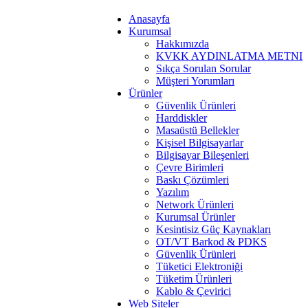
Anasayfa
Kurumsal
Hakkımızda
KVKK AYDINLATMA METNI
Sıkça Sorulan Sorular
Müşteri Yorumları
Ürünler
Güvenlik Ürünleri
Harddiskler
Masaüstü Bellekler
Kişisel Bilgisayarlar
Bilgisayar Bileşenleri
Çevre Birimleri
Baskı Çözümleri
Yazılım
Network Ürünleri
Kurumsal Ürünler
Kesintisiz Güç Kaynakları
OT/VT Barkod & PDKS
Güvenlik Ürünleri
Tüketici Elektroniği
Tüketim Ürünleri
Kablo & Çevirici
Web Siteler