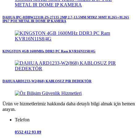
DAHUA IPC-HDBW2231R-ZS-27135 2MP 2.7-13.5MM MTRZ 30MT H.265+/H.265
IP67 POE METAL IR DOME IP KAMERA
KINGSTON 4GB 1600MHz DDR3 PC Ram KVR16N11S8/4G
DAHUA ARD1233-W2(868) KABLOSUZ PIR DEDEKTÖR
Ürün ve hizmetlerimiz hakkında daha detaylı bilgi almak için hemen
arayın.
Telefon
0552 412 93 89