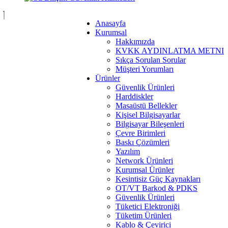
Anasayfa
Kurumsal
Hakkımızda
KVKK AYDINLATMA METNI
Sıkça Sorulan Sorular
Müşteri Yorumları
Ürünler
Güvenlik Ürünleri
Harddiskler
Masaüstü Bellekler
Kişisel Bilgisayarlar
Bilgisayar Bileşenleri
Çevre Birimleri
Baskı Çözümleri
Yazılım
Network Ürünleri
Kurumsal Ürünler
Kesintisiz Güç Kaynakları
OT/VT Barkod & PDKS
Güvenlik Ürünleri
Tüketici Elektroniği
Tüketim Ürünleri
Kablo & Çevirici