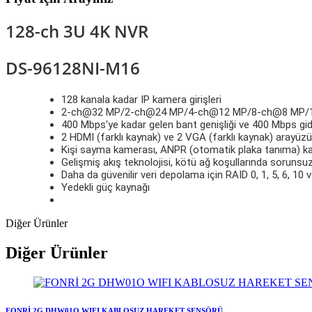
128-ch 3U 4K NVR
DS-96128NI-M16
128 kanala kadar IP kamera girişleri
2-ch@32 MP/2-ch@24 MP/4-ch@12 MP/8-ch@8 MP/16
400 Mbps'ye kadar gelen bant genişliği ve 400 Mbps gid
2 HDMI (farklı kaynak) ve 2 VGA (farklı kaynak) arayüzü,
Kişi sayma kamerası, ANPR (otomatik plaka tanıma) kam
Gelişmiş akış teknolojisi, kötü ağ koşullarında sorunsu
Daha da güvenilir veri depolama için RAID 0, 1, 5, 6, 10 ve
Yedekli güç kaynağı
Diğer Ürünler
Diğer Ürünler
FONRİ 2G DHW01O WIFI KABLOSUZ HAREKET SENSÖRÜ