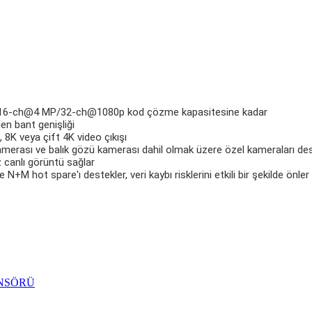
-ch@4 MP/32-ch@1080p kod çözme kapasitesine kadar
en bant genişliği
 8K veya çift 4K video çıkışı
erası ve balık gözü kamerası dahil olmak üzere özel kameraları des
z canlı görüntü sağlar
 N+M hot spare'ı destekler, veri kaybı risklerini etkili bir şekilde önler