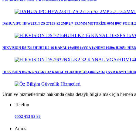
DAHUA IPC-HFW2231T-ZS-27135-S2 2MP 2.7-13.5MM MOTORİZE 60M IP67 POE H.
HIKVISION DS-7216HUHI-K2 16 KANAL 16xSES 1xVGA 1xHDMI 1080p H.265+ HİB
HIKVISION DS-7632NXI-K2 32 KANAL VGA/HDMI 4K(3840x2160) NVR KAYIT CİHA
Ürün ve hizmetlerimiz hakkında daha detaylı bilgi almak için hemen a
Telefon
0552 412 93 89
Adres