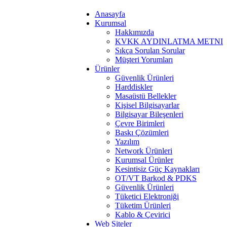
Anasayfa
Kurumsal
Hakkımızda
KVKK AYDINLATMA METNI
Sıkça Sorulan Sorular
Müşteri Yorumları
Ürünler
Güvenlik Ürünleri
Harddiskler
Masaüstü Bellekler
Kişisel Bilgisayarlar
Bilgisayar Bileşenleri
Çevre Birimleri
Baskı Çözümleri
Yazılım
Network Ürünleri
Kurumsal Ürünler
Kesintisiz Güç Kaynakları
OT/VT Barkod & PDKS
Güvenlik Ürünleri
Tüketici Elektroniği
Tüketim Ürünleri
Kablo & Çevirici
Web Siteler