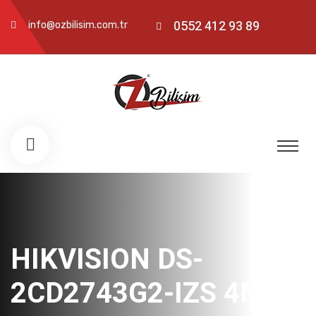
0552 412 93 89
info@ozbilisim.com.tr
HIKVISION DS-
2CD2743G2-IZS 4MP