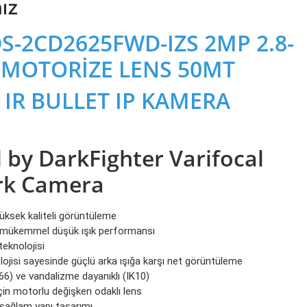
nız
S-2CD2625FWD-IZS 2MP 2.8-
MOTORİZE LENS 50MT
 IR BULLET IP KAMERA
by DarkFighter Varifocal
rk Camera
üksek kaliteli görüntüleme
le mükemmel düşük ışık performansı
teknolojisi
jisi sayesinde güçlü arka ışığa karşı net görüntüleme
66) ve vandalizme dayanıklı (IK10)
çin motorlu değişken odaklı lens
ağlam yapı tasarımı.