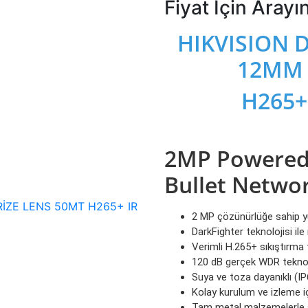
Fiyat İçin Arayı
HIKVISION D
12MM 
H265+
2MP Powered 
Bullet Netwo
2 MP çözünürlüğe sahip y
DarkFighter teknolojisi i
Verimli H.265+ sıkıştırma 
120 dB gerçek WDR teknolo
Suya ve toza dayanıklı (IP
Kolay kurulum ve izleme i
Tam metal malzemelerle s