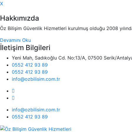
X
Hakkımızda
Öz Bilişim Güvenlik Hizmetleri kurulmuş olduğu 2008 yılında
Devamını Oku
İletişim Bilgileri
Yeni Mah, Sadıkoğlu Cd. No:13/A, 07500 Serik/Antaly
0552 412 93 89
0552 412 93 89
info@ozbilisim.com.tr
info@ozbilisim.com.tr
0552 412 93 89