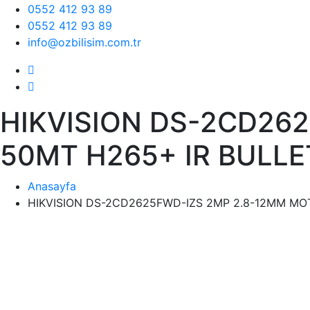
0552 412 93 89
0552 412 93 89
info@ozbilisim.com.tr
HIKVISION DS-2CD26
50MT H265+ IR BULLE
Anasayfa
HIKVISION DS-2CD2625FWD-IZS 2MP 2.8-12MM MOT