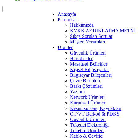
Anasayfa
Kurumsal
Hakkımızda
KVKK AYDINLATMA METNI
Sıkça Sorulan Sorular
Müşteri Yorumları
Ürünler
Güvenlik Ürünleri
Harddiskler
Masaüstü Bellekler
Kişisel Bilgisayarlar
Bilgisayar Bileşenleri
Çevre Birimleri
Baskı Çözümleri
Yazılım
Network Ürünleri
Kurumsal Ürünler
Kesintisiz Güç Kaynakları
OT/VT Barkod & PDKS
Güvenlik Ürünleri
Tüketici Elektroniği
Tüketim Ürünleri
Kablo & Çevirici