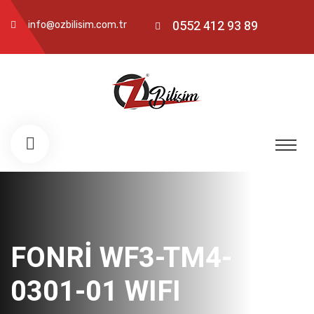
0552 412 93 89
info@ozbilisim.com.tr
FONRİ WF3-TM4-
0301-01 WIFI