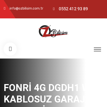
0552 412 93 89
info@ozbilisim.com.tr
FONRİ 4G DGDH1 WIFI
KABLOSUZ GARAJ