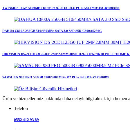
TWINMOS 16GB 5600MHz DDR5 SOĞUTUCULU PC RAM TMD516GB5600U46
DAHUA C800A 256GB 510/450MB/s SATA 3.0 SSD SSD-C800AS256G
HIKVISION DS-2CD1123G0-IUF 2MP 2.8MM 30MT H265+ IP67/IK10 POE IP DOME
SAMSUNG 980 PRO 500GB 6900/5000MB/s M2 PCIe SSD MZ-V8P500BW
Ürün ve hizmetlerimiz hakkında daha detaylı bilgi almak için hemen a
Telefon
0552 412 93 89