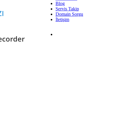
Blog
Servis Takip
I
Domain Sorgu
İletişim
ecorder