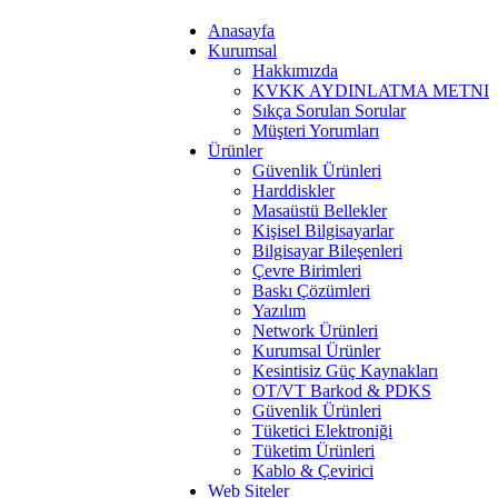
Anasayfa
Kurumsal
Hakkımızda
KVKK AYDINLATMA METNI
Sıkça Sorulan Sorular
Müşteri Yorumları
Ürünler
Güvenlik Ürünleri
Harddiskler
Masaüstü Bellekler
Kişisel Bilgisayarlar
Bilgisayar Bileşenleri
Çevre Birimleri
Baskı Çözümleri
Yazılım
Network Ürünleri
Kurumsal Ürünler
Kesintisiz Güç Kaynakları
OT/VT Barkod & PDKS
Güvenlik Ürünleri
Tüketici Elektroniği
Tüketim Ürünleri
Kablo & Çevirici
Web Siteler