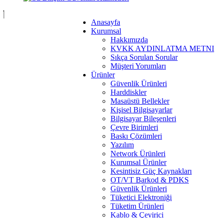
Anasayfa
Kurumsal
Hakkımızda
KVKK AYDINLATMA METNI
Sıkça Sorulan Sorular
Müşteri Yorumları
Ürünler
Güvenlik Ürünleri
Harddiskler
Masaüstü Bellekler
Kişisel Bilgisayarlar
Bilgisayar Bileşenleri
Çevre Birimleri
Baskı Çözümleri
Yazılım
Network Ürünleri
Kurumsal Ürünler
Kesintisiz Güç Kaynakları
OT/VT Barkod & PDKS
Güvenlik Ürünleri
Tüketici Elektroniği
Tüketim Ürünleri
Kablo & Çevirici