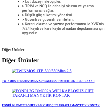
> Üst düzey mikroçipler.
> TRIM ve NCQ ile daha iyi okuma ve yazma
performansı sağlar.
> Düşük güç tüketimi yönetimi.
> Güvenli ve güvenilir veri iletimi.
> Kararlı okuma ve yazma performansı ile XVR'nin
7/24 kaydı ve kare kaybı olmadan depolanması için
uygundur.
Diğer Ürünler
Diğer Ürünler
TWINMOS 1TB 580/550Mb/s 2.5" SATA3 SSD TM1000GH2UGL 3D-NAND
FONRİ 2G DMC02A WIFI KABLOSUZ ÇİFT TARAFLI MANYETİK KONTAK