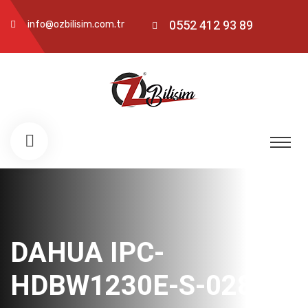
0552 412 93 89
info@ozbilisim.com.tr
DAHUA IPC-
HDBW1230E-S-0280B-