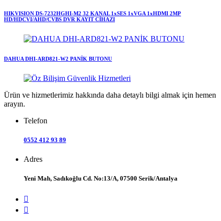
HIKVISION DS-7232HGHI-M2 32 KANAL 1xSES 1xVGA 1xHDMI 2MP
HD/HDCVI/AHD/CVBS DVR KAYIT CİHAZI
DAHUA DHI-ARD821-W2 PANİK BUTONU
Ürün ve hizmetlerimiz hakkında daha detaylı bilgi almak için hemen
arayın.
Telefon
0552 412 93 89
Adres
Yeni Mah, Sadıkoğlu Cd. No:13/A, 07500 Serik/Antalya