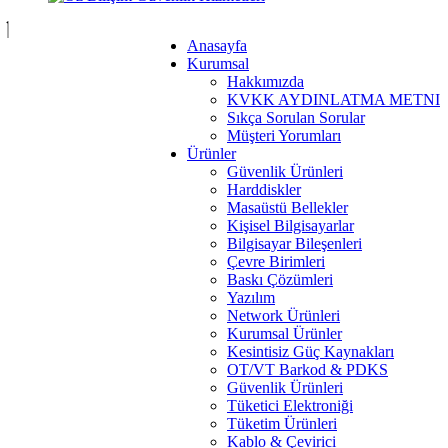
Anasayfa
Kurumsal
Hakkımızda
KVKK AYDINLATMA METNI
Sıkça Sorulan Sorular
Müşteri Yorumları
Ürünler
Güvenlik Ürünleri
Harddiskler
Masaüstü Bellekler
Kişisel Bilgisayarlar
Bilgisayar Bileşenleri
Çevre Birimleri
Baskı Çözümleri
Yazılım
Network Ürünleri
Kurumsal Ürünler
Kesintisiz Güç Kaynakları
OT/VT Barkod & PDKS
Güvenlik Ürünleri
Tüketici Elektroniği
Tüketim Ürünleri
Kablo & Çevirici